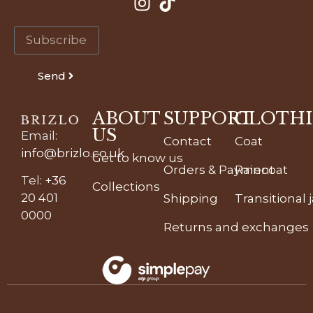
Send
ABOUT
SUPPORT
CLOTH
US
Email
:
Contact
Coat
info@brizlo.co.uk
Get to know us
Orders & Payment
Raincoat
Tel
:
+36
Collections
20 401
Shipping
Transitional 
0000
Returns and exchanges